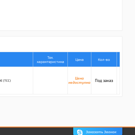
Тех.
Цена
Кол-во
характеристика
Цена
Под заказ
E (TCC)
недоступна
Заказать Звонок