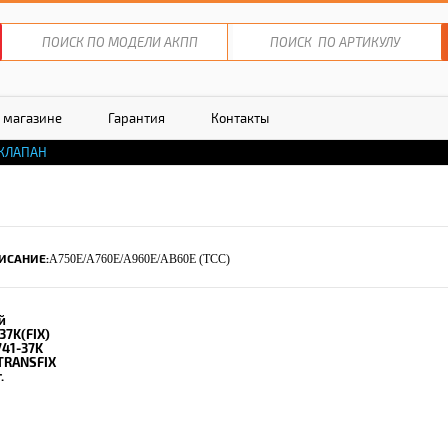
 магазине
Гарантия
Контакты
КЛАПАН
ИСАНИЕ:
A750E/A760E/A960E/AB60E (TCC)
й
37K(FIX)
741-37K
TRANSFIX
.