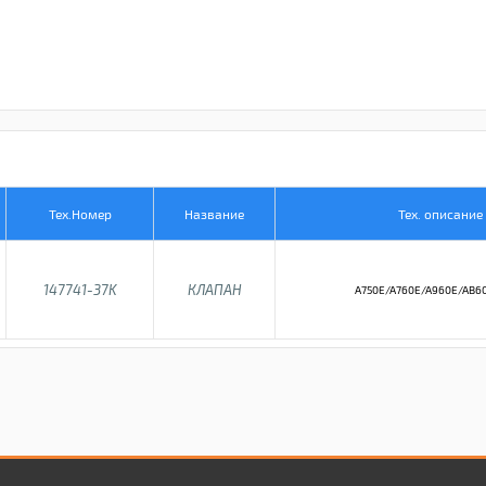
Тех.Номер
Название
Тех. описание
147741-37K
КЛАПАН
A750E/A760E/A960E/AB60