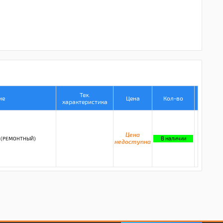
Тех.
ие
Цена
Кол-во
характеристика
Цена
В наличии
E (РЕМОНТНЫЙ)
недоступна