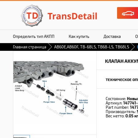
Определить тип АКПП
Как купить
Доставка
О
Главная страница
AB60E,AB60F, TB-68LS, TB68-LS, TB68LS
КЛАПАН АККУ
ТЕХНИЧЕСКОЕ ОП
Состояние:
Новы
Артикул:
147741
Part number:
147
Производитель:
Вес нетто:
0.05 кг