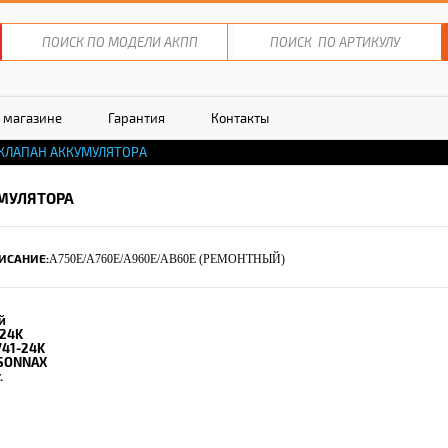
 магазине
Гарантия
Контакты
КЛАПАН АККУМУЛЯТОРА
МУЛЯТОРА
ИСАНИЕ:
A750E/A760E/A960E/AB60E (РЕМОНТНЫЙ)
й
-24K
741-24K
SONNAX
.