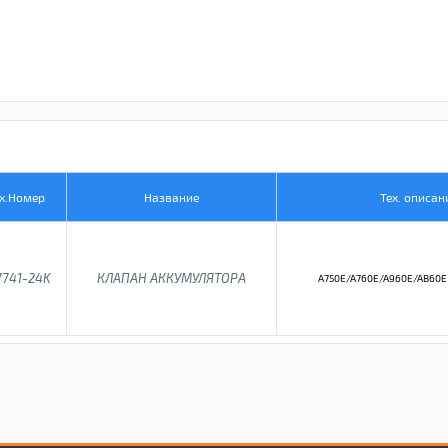
х.Номер
Название
Тех. описан
7741-24K
КЛАПАН АККУМУЛЯТОРА
A750E/A760E/A960E/AB60