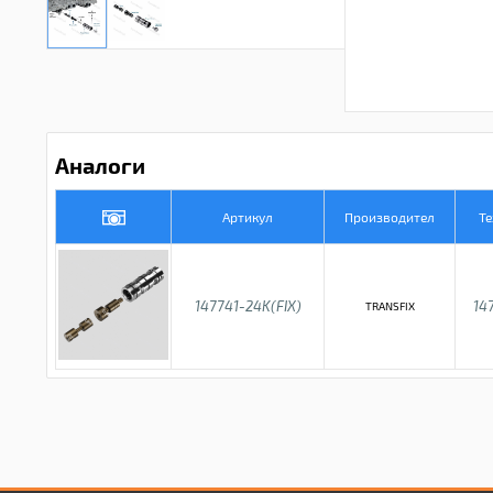
Аналоги
Артикул
Производител
Те
147741-24K(FIX)
14
TRANSFIX