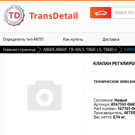
Определить тип АКПП
Как купить
Доставка
Главная страница
AB60E,AB60F, TB-68LS, TB68-LS, TB68LS
КЛАП
Гарантия
КЛАПАН РЕГУЛИР
ТЕХНИЧЕСКОЕ ОПИСАН
Состояние:
Новый
Артикул:
A147741-04K
Part number:
147741-0
Производитель:
AFTE
Вес нетто:
0,14 кг.