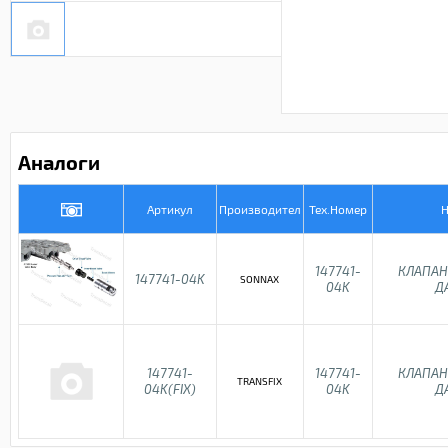
Аналоги
Артикул
Производител
Тех.Номер
Н
147741-
КЛАПАН
147741-04K
SONNAX
04K
Д
147741-
147741-
КЛАПАН
TRANSFIX
04K(FIX)
04K
Д