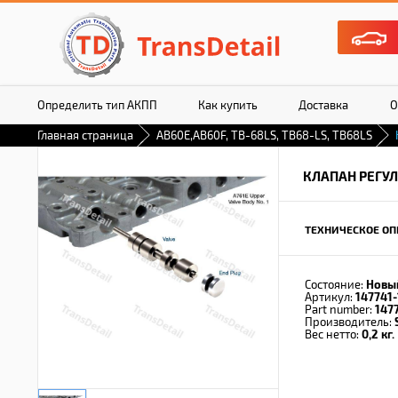
Определить тип АКПП
Как купить
Доставка
О
Главная страница
AB60E,AB60F, TB-68LS, TB68-LS, TB68LS
КЛАПАН РЕГУ
ТЕХНИЧЕСКОЕ ОП
Состояние:
Новы
Артикул:
147741
Part number:
147
Производитель:
Вес нетто:
0,2 кг.