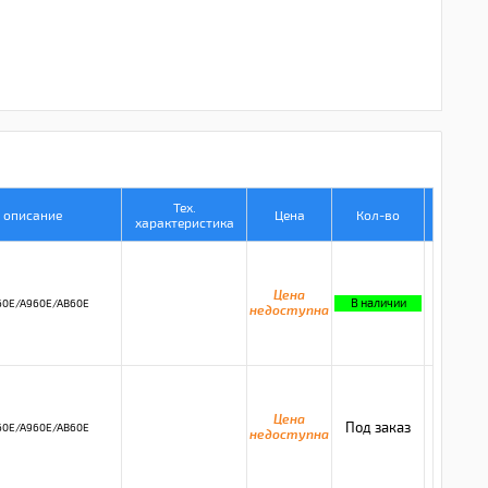
Тех.
. описание
Цена
Кол-во
характеристика
Цена
В наличии
60E/A960E/AB60E
недоступна
Цена
Под заказ
60E/A960E/AB60E
недоступна