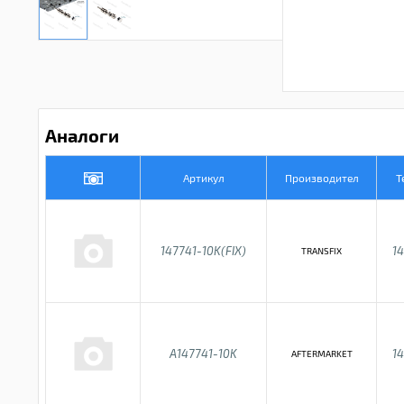
Аналоги
Артикул
Производител
Т
147741-10K(FIX)
14
TRANSFIX
A147741-10K
14
AFTERMARKET