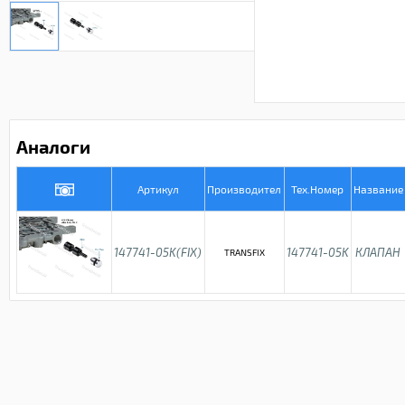
Аналоги
Артикул
Производител
Тех.Номер
Название
147741-05K(FIX)
147741-05K
КЛАПАН
TRANSFIX