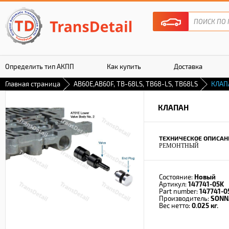
Определить тип АКПП
Как купить
Доставка
Главная страница
AB60E,AB60F, TB-68LS, TB68-LS, TB68LS
КЛАП
Гарантия
КЛАПАН
ТЕХНИЧЕСКОЕ ОПИСАН
РЕМОНТНЫЙ
Состояние:
Новый
Артикул:
147741-05K
Part number:
147741-0
Производитель:
SONN
Вес нетто:
0.025 кг.