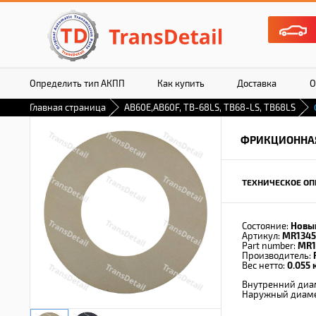
Определить тип АКПП
Как купить
Доставка
О
Главная страница
AB60E,AB60F, TB-68LS, TB68-LS, TB68LS
ФРИКЦИОННАЯ
ТЕХНИЧЕСКОЕ ОП
Состояние:
Новы
Артикул:
MR1345
Part number:
MR1
Производитель:
Вес нетто:
0.055 к
Внутренний диа
Наружный диам