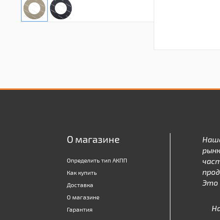
О магазине
Наш
рынк
час
Определить тип АКПП
про
Как купить
Это 
Доставка
О магазине
Н
Гарантия