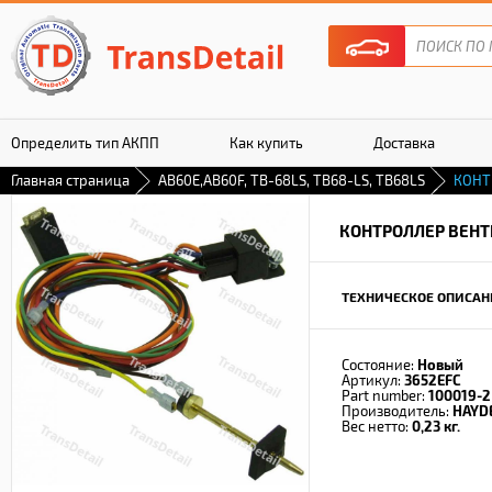
Определить тип АКПП
Как купить
Доставка
Главная страница
AB60E,AB60F, TB-68LS, TB68-LS, TB68LS
КОНТ
Гарантия
КОНТРОЛЛЕР ВЕН
ТЕХНИЧЕСКОЕ ОПИСАН
Состояние:
Новый
Артикул:
3652EFC
Part number:
100019-2
Производитель:
HAYD
Вес нетто:
0,23 кг.