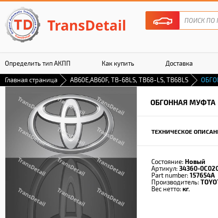
Определить тип АКПП
Как купить
Доставка
Главная страница
AB60E,AB60F, TB-68LS, TB68-LS, TB68LS
ОБГО
Гарантия
ОБГОННАЯ МУФТА
ТЕХНИЧЕСКОЕ ОПИСАН
Состояние:
Новый
Артикул:
34360-0С02
Part number:
157654A
Производитель:
TOYO
Вес нетто:
кг.