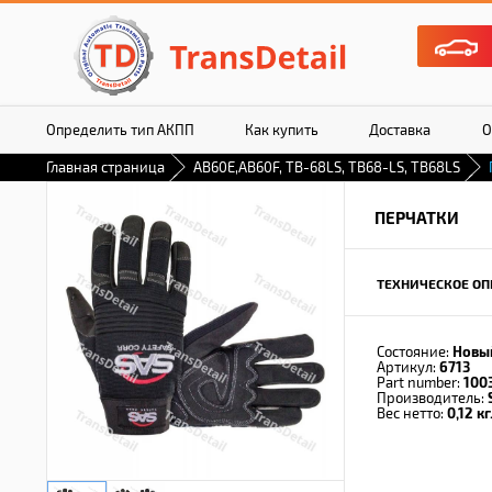
Определить тип АКПП
Как купить
Доставка
О
Главная страница
AB60E,AB60F, TB-68LS, TB68-LS, TB68LS
ПЕРЧАТКИ
ТЕХНИЧЕСКОЕ ОП
Состояние:
Новы
Артикул:
6713
Part number:
100
Производитель:
Вес нетто:
0,12 кг