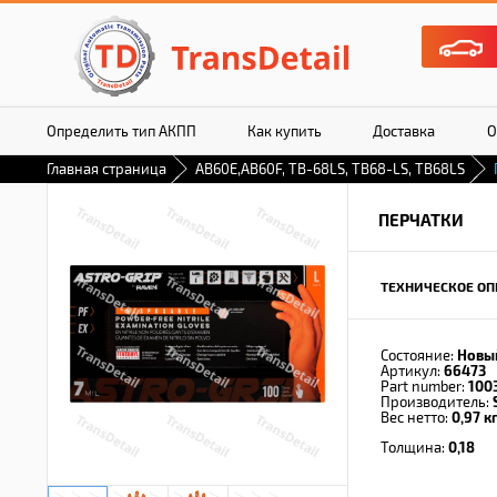
Определить тип АКПП
Как купить
Доставка
О
Главная страница
AB60E,AB60F, TB-68LS, TB68-LS, TB68LS
ПЕРЧАТКИ
ТЕХНИЧЕСКОЕ ОП
Состояние:
Новы
Артикул:
66473
Part number:
100
Производитель:
Вес нетто:
0,97 кг
Толщина:
0,18