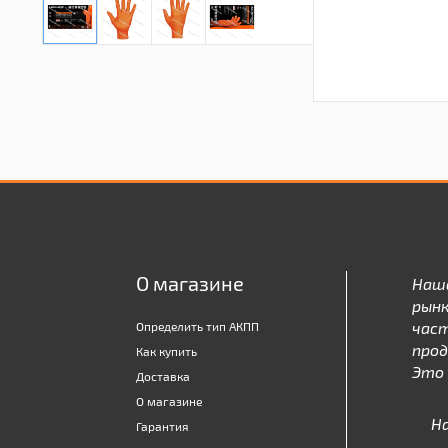
О магазине
Наш
рынк
час
Определить тип АКПП
про
Как купить
Это 
Доставка
О магазине
Н
Гарантия