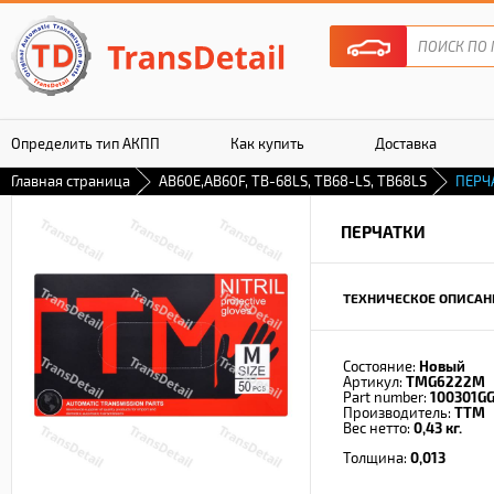
Определить тип АКПП
Как купить
Доставка
Главная страница
AB60E,AB60F, TB-68LS, TB68-LS, TB68LS
ПЕРЧ
Гарантия
ПЕРЧАТКИ
ТЕХНИЧЕСКОЕ ОПИСАН
Состояние:
Новый
Артикул:
TMG6222M
Part number:
100301G
Производитель:
TTM
Вес нетто:
0,43 кг.
Толщина:
0,013