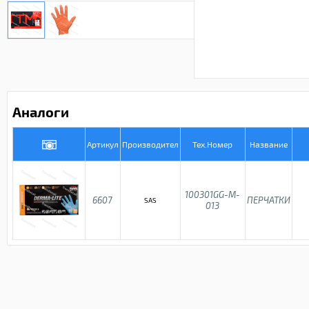
Аналоги
Артикул
Производител
Тех.Номер
Название
100301GG-M-
6607
ПЕРЧАТКИ
SAS
013