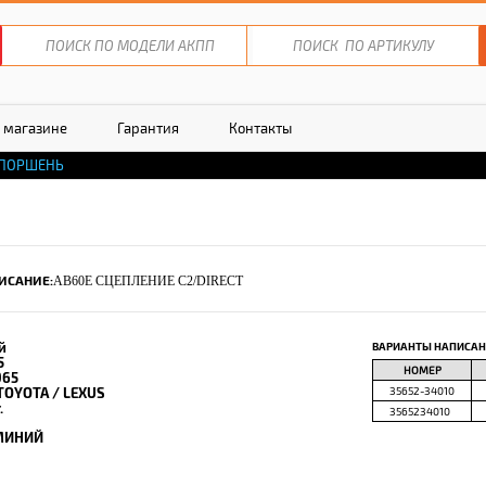
 магазине
Гарантия
Контакты
ПОРШЕНЬ
ИСАНИЕ:
AB60E СЦЕПЛЕНИЕ C2/DIRECT
й
ВАРИАНТЫ НАПИСАН
5
НОМЕР
965
TOYOTA / LEXUS
35652-34010
.
3565234010
МИНИЙ