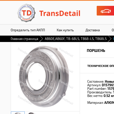
Определить тип АКПП
Как купить
Доставка
О
Главная страница
AB60E,AB60F, TB-68LS, TB68-LS, TB68LS
ПОРШЕНЬ
ТЕХНИЧЕСКОЕ ОП
Состояние:
Новы
Артикул:
D15796
Part number:
157
Производитель:
Вес нетто:
0.52 кг
Материал:
АЛЮ