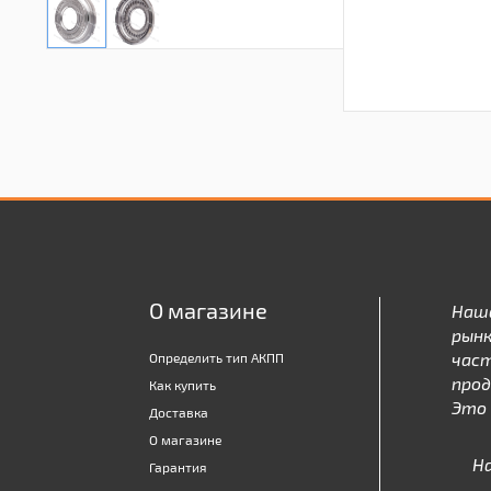
О магазине
Наш
рынк
час
Определить тип АКПП
про
Как купить
Это 
Доставка
О магазине
Н
Гарантия