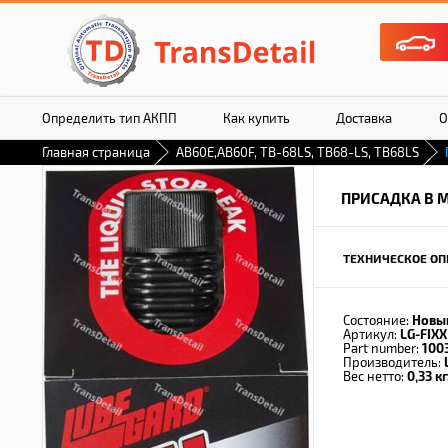
Определить тип АКПП
Как купить
Доставка
О
Главная страница
AB60E,AB60F, TB-68LS, TB68-LS, TB68LS
ПРИСАДКА В М
ТЕХНИЧЕСКОЕ ОП
Состояние:
Новы
Артикул:
LG-FIXX
Part number:
100
Производитель:
Вес нетто:
0,33 кг