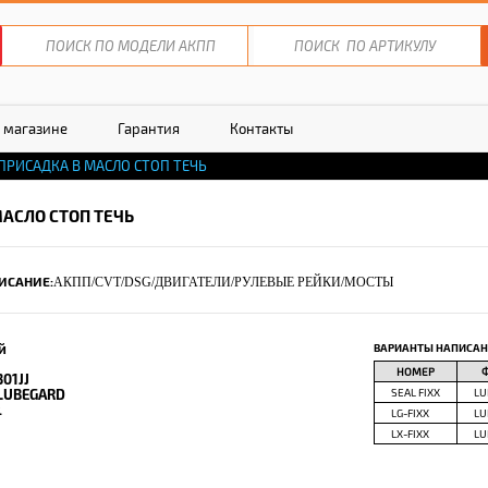
 магазине
Гарантия
Контакты
ПРИСАДКА В МАСЛО СТОП ТЕЧЬ
АСЛО СТОП ТЕЧЬ
ИСАНИЕ:
АКПП/CVT/DSG/ДВИГАТЕЛИ/РУЛЕВЫЕ РЕЙКИ/МОСТЫ
й
ВАРИАНТЫ НАПИСАН
НОМЕР
301JJ
LUBEGARD
SEAL FIXX
LU
.
‎LG-FIXX
LU
‎LX-FIXX
LU