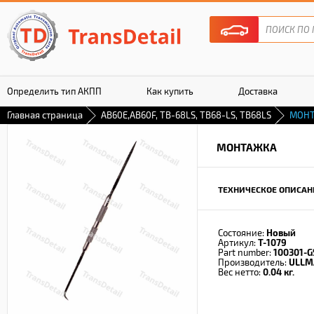
Определить тип АКПП
Как купить
Доставка
Главная страница
AB60E,AB60F, TB-68LS, TB68-LS, TB68LS
МОН
Гарантия
МОНТАЖКА
ТЕХНИЧЕСКОЕ ОПИСАН
Состояние:
Новый
Артикул:
T-1079
Part number:
100301-G
Производитель:
ULLM
Вес нетто:
0.04 кг.