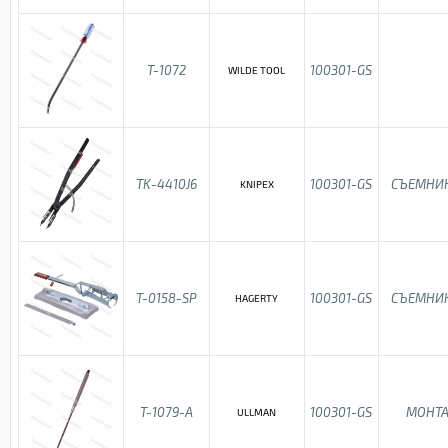
T-1072
100301-GS
WILDE TOOL
TK-4410J6
100301-GS
СЪЕМНИК
KNIPEX
T-0158-SP
100301-GS
СЪЕМНИК
HAGERTY
T-1079-A
100301-GS
МОНТА
ULLMAN