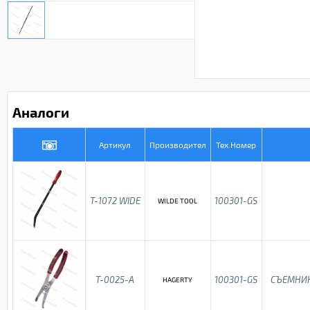
Аналоги
Артикул
Производител
Тех.Номер
T-1072 WIDE
100301-GS
WILDE TOOL
T-0025-A
100301-GS
СЪЕМНИК
HAGERTY