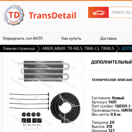
Определить тип АКПП
Как купить
Доставка
Главная страница
AB60E,AB60F, TB-68LS, TB68-LS, TB68LS
ДОПО
Гарантия
ДОПОЛНИТЕЛЬНЫЙ
ТЕХНИЧЕСКОЕ ОПИСАН
Состояние:
Новый
Артикул:
1401
Part number:
100101-1
Производитель:
HAYD
Вес нетто:
0.8 кг.
Толщина:
20
Высота:
318
Ширина:
127