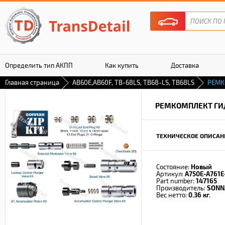
Определить тип АКПП
Как купить
Доставка
Главная страница
AB60E,AB60F, TB-68LS, TB68-LS, TB68LS
РЕМК
Гарантия
РЕМКОМПЛЕКТ ГИ
ТЕХНИЧЕСКОЕ ОПИСАН
Состояние:
Новый
Артикул:
A750E-A761E
Part number:
147165
Производитель:
SONN
Вес нетто:
0.36 кг.