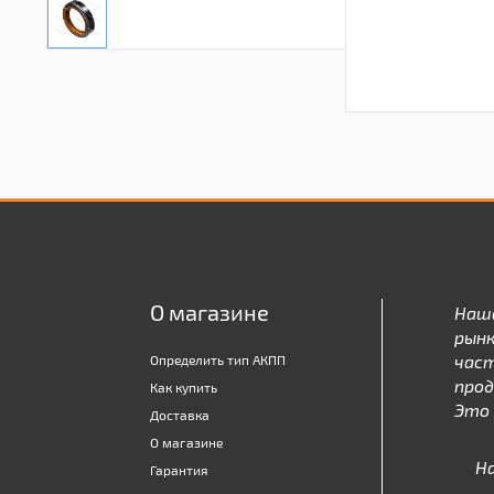
О магазине
Наш
рынк
час
Определить тип АКПП
про
Как купить
Это 
Доставка
О магазине
Н
Гарантия