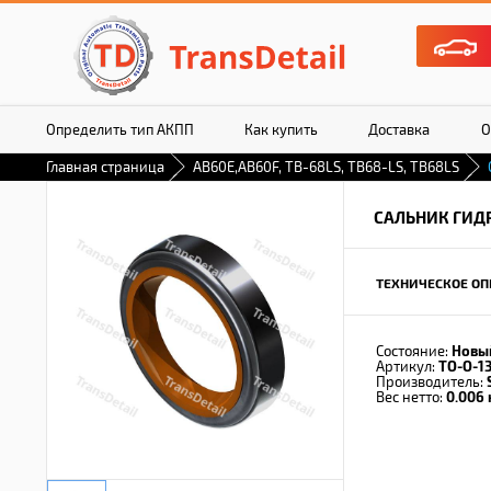
Определить тип АКПП
Как купить
Доставка
О
Главная страница
AB60E,AB60F, TB-68LS, TB68-LS, TB68LS
САЛЬНИК ГИД
ТЕХНИЧЕСКОЕ ОП
Состояние:
Новы
Артикул:
TO-O-1
Производитель:
Вес нетто:
0.006 