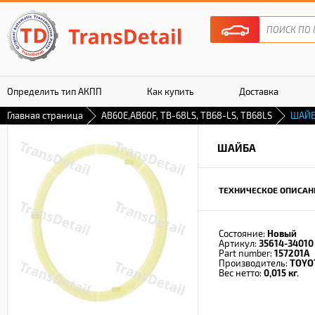
Определить тип АКПП
Как купить
Доставка
Главная страница
AB60E,AB60F, TB-68LS, TB68-LS, TB68LS
ШАЙ
Гарантия
ШАЙБА
ТЕХНИЧЕСКОЕ ОПИСАН
Состояние:
Новый
Артикул:
35614-34010
Part number:
157201A
Производитель:
TOYO
Вес нетто:
0,015 кг.