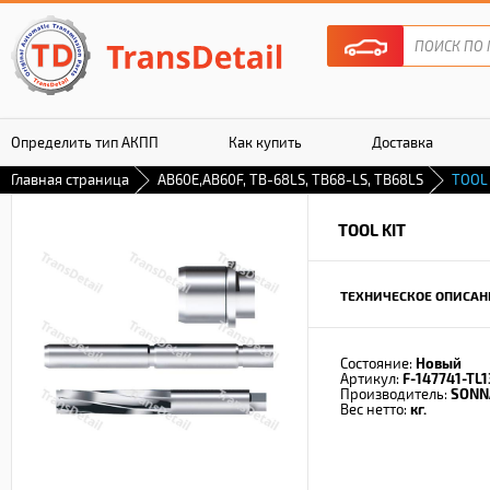
Определить тип АКПП
Как купить
Доставка
Главная страница
AB60E,AB60F, TB-68LS, TB68-LS, TB68LS
TOOL 
Гарантия
TOOL KIT
ТЕХНИЧЕСКОЕ ОПИСАН
Состояние:
Новый
Артикул:
F-147741-TL1
Производитель:
SONN
Вес нетто:
кг.