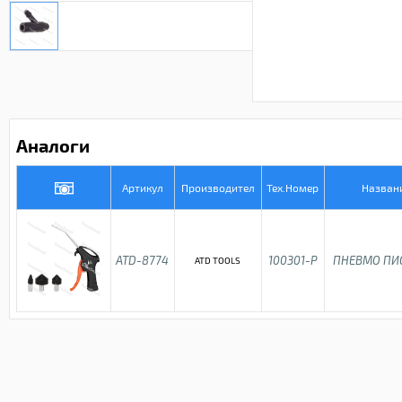
Аналоги
Артикул
Производител
Тех.Номер
Назван
ATD-8774
100301-P
ПНЕВМО ПИ
ATD TOOLS