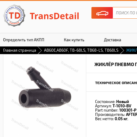
Определить тип АКПП
Как купить
Доставка
Главная страница
AB60E,AB60F, TB-68LS, TB68-LS, TB68LS
ЖИКЛ
Гарантия
ЖИКЛЁР ПНЕВМО 
ТЕХНИЧЕСКОЕ ОПИСАН
Состояние:
Новый
Артикул:
T-1010-BV
Part number:
100301-P
Производитель:
AFTE
Вес нетто:
0.05 кг.