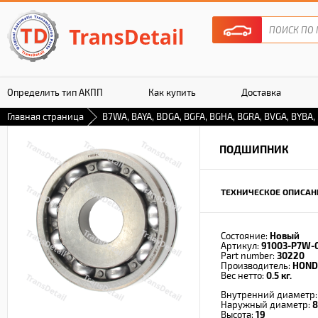
Определить тип АКПП
Как купить
Доставка
Главная страница
B7WA, BAYA, BDGA, BGFA, BGHA, BGRA, BVGA, BYBA
Гарантия
ПОДШИПНИК
ТЕХНИЧЕСКОЕ ОПИСАН
Состояние:
Новый
Артикул:
91003-P7W-
Part number:
30220
Производитель:
HOND
Вес нетто:
0.5 кг.
Внутренний диаметр
Наружный диаметр:
8
Высота:
19