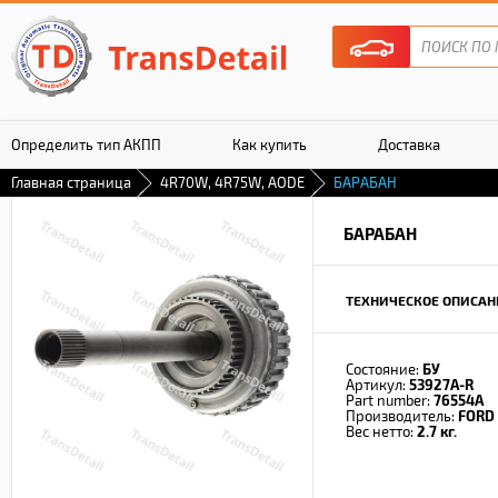
Определить тип АКПП
Как купить
Доставка
Главная страница
4R70W, 4R75W, AODE
БАРАБАН
Гарантия
БАРАБАН
ТЕХНИЧЕСКОЕ ОПИСАН
Состояние:
БУ
Артикул:
53927A-R
Part number:
76554A
Производитель:
FORD
Вес нетто:
2.7 кг.