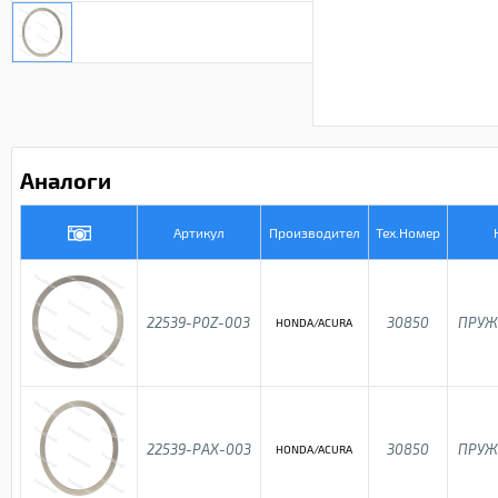
Аналоги
Артикул
Производител
Тех.Номер
22539-P0Z-003
30850
ПРУЖ
HONDA/ACURA
22539-PAX-003
30850
ПРУЖ
HONDA/ACURA