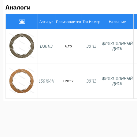
Аналоги
Артикул
Производител
Тех.Номер
Название
ФРИКЦИОННЫЙ
D30113
30113
ALTO
ДИСК
ФРИКЦИОННЫЙ
L50104H
30113
LINTEX
ДИСК