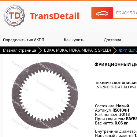
Определить тип АКПП
Как купить
Доставка
Главная страница
BDKA, MDKA, MDRA, MDPA (5 SPEED)
ФРИКЦИ
Гарантия
ФРИКЦИОННЫЙ Д
ТЕХНИЧЕСКОЕ ОПИСАН
1ST/2ND/3RD/4TH/LOW
Состояние:
Новый
Артикул:
R50104H
Part number:
30113
Производитель:
RAYB
Вес нетто:
0.06 кг.
Внутренний диаметр
Наружный диаметр:
1