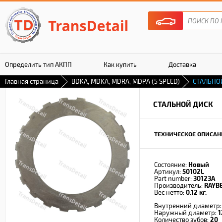
Определить тип АКПП
Как купить
Доставка
Главная страница
BDKA, MDKA, MDRA, MDPA (5 SPEED)
СТАЛЬНО
Гарантия
СТАЛЬНОЙ ДИСК
ТЕХНИЧЕСКОЕ ОПИСАН
Состояние:
Новый
Артикул:
50102L
Part number:
30123A
Производитель:
RAYB
Вес нетто:
0.12 кг.
Внутренний диаметр
Наружный диаметр:
1
Количество зубов:
20