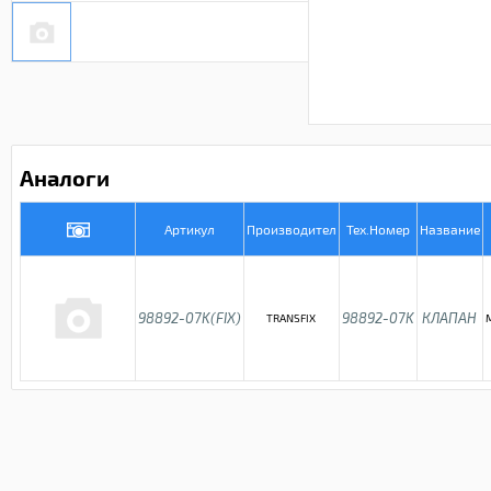
Аналоги
Артикул
Производител
Тех.Номер
Название
98892-07K(FIX)
98892-07K
КЛАПАН
TRANSFIX