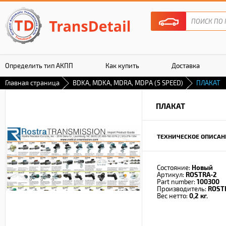
Определить тип АКПП
Как купить
Доставка
Главная страница
BDKA, MDKA, MDRA, MDPA (5 SPEED)
ПЛАКАТ
Гарантия
ПЛАКАТ
ТЕХНИЧЕСКОЕ ОПИСАН
Состояние:
Новый
Артикул:
ROSTRA-2
Part number:
100300
Производитель:
ROST
Вес нетто:
0,2 кг.