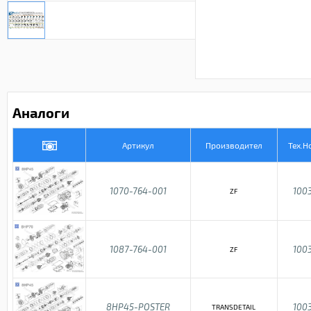
Аналоги
Артикул
Производител
Тех.Н
1070-764-001
100
ZF
1087-764-001
100
ZF
8HP45-POSTER
100
TRANSDETAIL