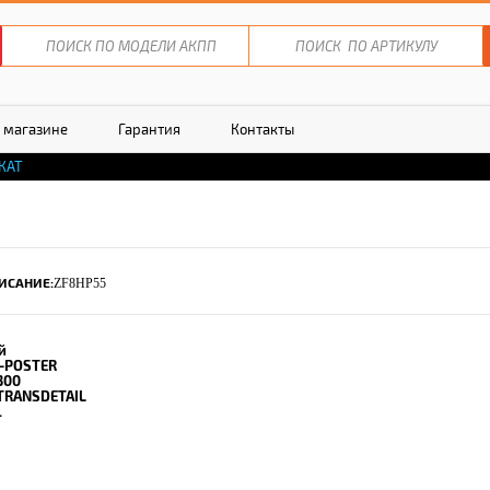
 магазине
Гарантия
Контакты
КАТ
ИСАНИЕ:
ZF8HP55
й
-POSTER
300
TRANSDETAIL
.