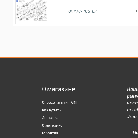
8HP70-POSTER
T
О магазине
Наш
рынк
час
Определить тип АКПП
про
Как купить
Это 
Доставка
О магазине
Н
Гарантия