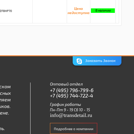
Цена
В наличии
ZF8HP70
недоступна
Заказать Звонок
Оптовый отдел
ском
+7 (495) 796-799-6
асных
+7 (495) 744-722-4
ляем
График работы
ков.
Пн-Пт 9 - 19 Сб 10 - 15
ене.
info@transdetail.ru
ь.
Подробнее о компании