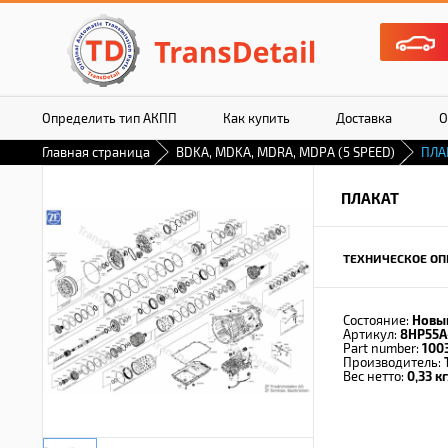
Определить тип АКПП
Как купить
Доставка
О
Главная страница
BDKA, MDKA, MDRA, MDPA (5 SPEED)
ПЛА
ПЛАКАТ
ТЕХНИЧЕСКОЕ ОП
Состояние:
Новы
Артикул:
8HP55A
Part number:
100
Производитель:
Вес нетто:
0,33 кг