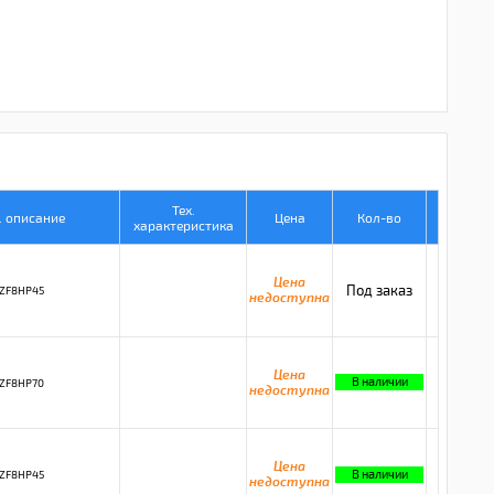
Тех.
. описание
Цена
Кол-во
характеристика
Цена
Под заказ
ZF8HP45
недоступна
Цена
В наличии
ZF8HP70
недоступна
Цена
В наличии
ZF8HP45
недоступна