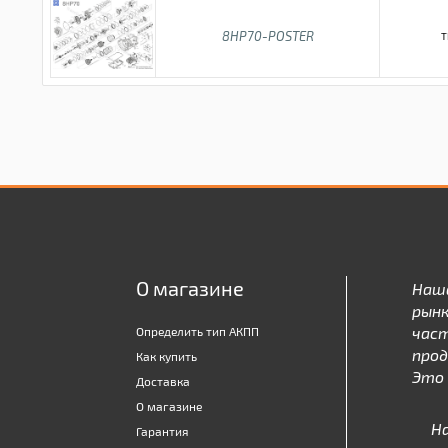
8HP70-POSTER
T
О магазине
Наш
рынк
час
Определить тип АКПП
про
Как купить
Это 
Доставка
О магазине
Н
Гарантия