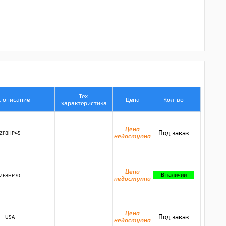
Тех.
. описание
Цена
Кол-во
характеристика
Цена
Под заказ
ZF8HP45
недоступна
Цена
В наличии
ZF8HP70
недоступна
Цена
Под заказ
USA
недоступна