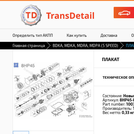
Определить тип АКПП
Как купить
Доставка
О
Главная страница
BDKA, MDKA, MDRA, MDPA (5 SPEED)
ПЛА
ПЛАКАТ
ТЕХНИЧЕСКОЕ ОП
Состояние:
Новы
Артикул:
8HP45-
Part number:
100
Производитель:
Вес нетто:
0,33 кг