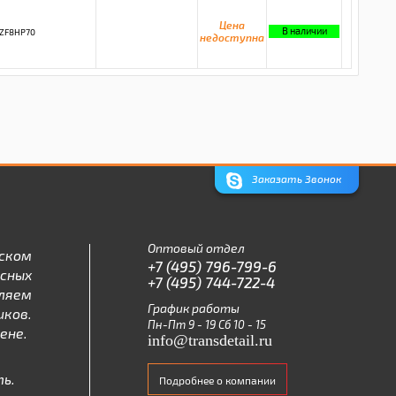
Цена
В наличии
ZF8HP70
недоступна
Заказать Звонок
Оптовый отдел
ском
+7 (495) 796-799-6
асных
+7 (495) 744-722-4
ляем
График работы
ков.
Пн-Пт 9 - 19 Сб 10 - 15
ене.
info@transdetail.ru
ь.
Подробнее о компании