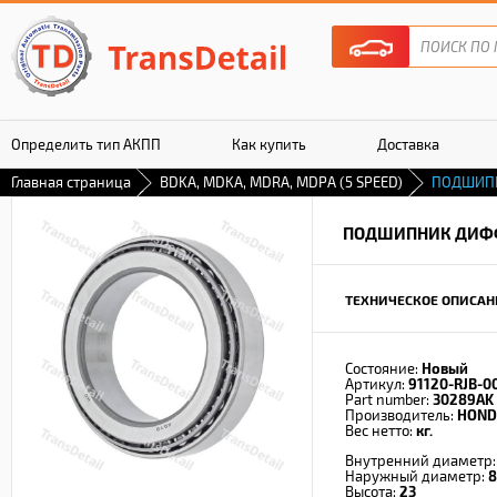
Определить тип АКПП
Как купить
Доставка
Главная страница
BDKA, MDKA, MDRA, MDPA (5 SPEED)
ПОДШИП
Гарантия
ПОДШИПНИК ДИФ
ТЕХНИЧЕСКОЕ ОПИСАН
Состояние:
Новый
Артикул:
91120-RJB-0
Part number:
30289AK
Производитель:
HOND
Вес нетто:
кг.
Внутренний диаметр
Наружный диаметр:
8
Высота:
23