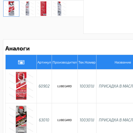
Аналоги
Артикул
Производител
Тех.Номер
Название
60902
100301JJ
ПРИСАДКА В МАСЛ
LUBEGARD
63010
100301JJ
ПРИСАДКА В МАСЛ
LUBEGARD