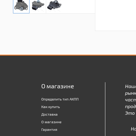
О магазине
Наш
рынк
час
Определить тип АКПП
про
Как купить
Это 
Доставка
О магазине
Н
Гарантия