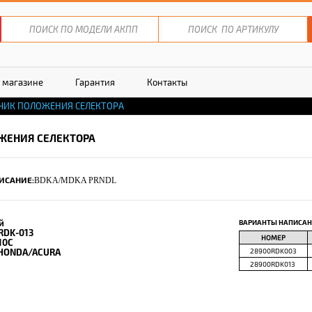
 магазине
Гарантия
Контакты
ЧИК ПОЛОЖЕНИЯ СЕЛЕКТОРА
ЖЕНИЯ СЕЛЕКТОРА
ИСАНИЕ:
BDKA/MDKA PRNDL
й
ВАРИАНТЫ НАПИСАН
RDK-013
НОМЕР
10C
HONDA/ACURA
28900RDK003
28900RDK013