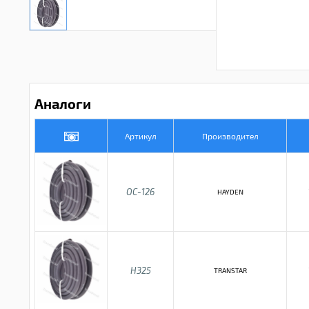
Аналоги
Артикул
Производител
OC-126
HAYDEN
H325
TRANSTAR