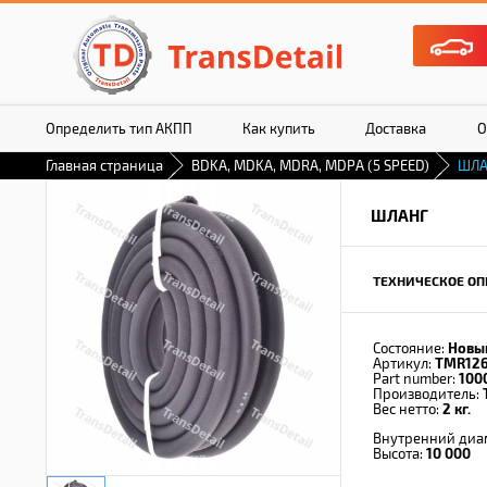
Определить тип АКПП
Как купить
Доставка
О
Главная страница
BDKA, MDKA, MDRA, MDPA (5 SPEED)
ШЛА
ШЛАНГ
ТЕХНИЧЕСКОЕ ОП
Состояние:
Новы
Артикул:
TMR12
Part number:
100
Производитель:
Вес нетто:
2 кг.
Внутренний диа
Высота:
10 000