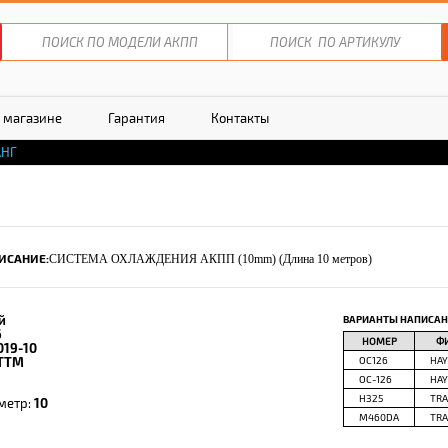
 магазине
Гарантия
Контакты
НГ
ИСАНИЕ:
СИСТЕМА ОХЛАЖДЕНИЯ АКПП (10mm) (Длина 10 метров)
й
ВАРИАНТЫ НАПИСАН
6
НОМЕР
Ф
019-10
TTM
OC126
HA
OC-126
HA
H325
TR
метр:
10
M460DA
TR