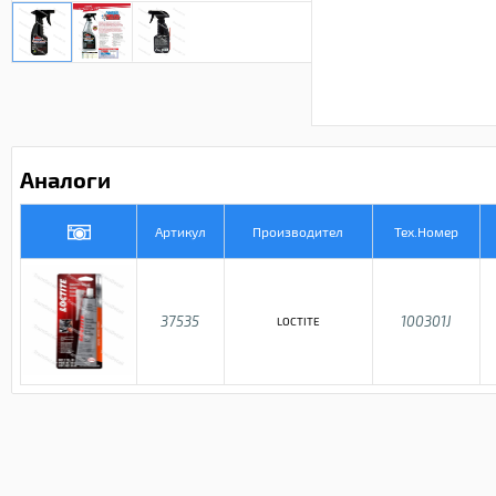
Аналоги
Артикул
Производител
Тех.Номер
37535
100301J
LOCTITE