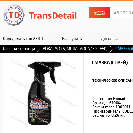
Определить тип АКПП
Как купить
Доставка
Главная страница
BDKA, MDKA, MDRA, MDPA (5 SPEED)
СМАЗКА (
Гарантия
СМАЗКА (СПРЕЙ)
ТЕХНИЧЕСКОЕ ОПИСАН
Состояние:
Новый
Артикул:
61004
Part number:
100301J
Производитель:
LUBE
Вес нетто:
0.26 кг.