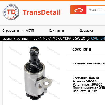
Определить тип АКПП
Как купить
Доставка
Главная страница
BDKA, MDKA, MDRA, MDPA (5 SPEED)
СОЛЕНОИ
Гарантия
СОЛЕНОИД
ТЕХНИЧЕСКОЕ ОПИСАН
Состояние:
Новый
Артикул:
5D-544D
Part number:
30430D
Производитель:
HOND
Вес нетто:
0.15 кг.