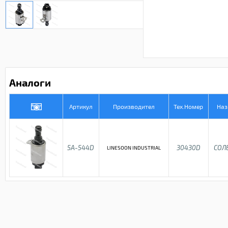
Аналоги
Артикул
Производител
Тех.Номер
Наз
5A-544D
30430D
СОЛ
LINESOON INDUSTRIAL