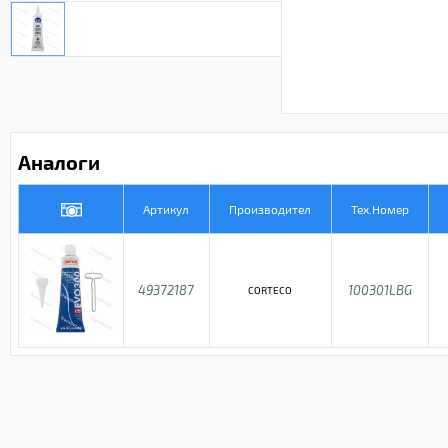
Аналоги
Артикул
Производител
Тех.Номер
49372187
100301LBG
CORTECO