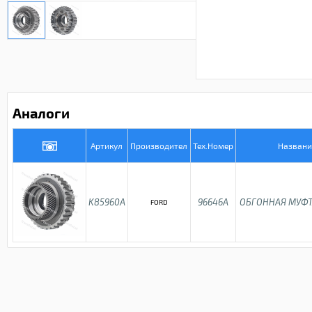
Аналоги
Артикул
Производител
Тех.Номер
Названи
K85960A
96646A
ОБГОННАЯ МУФТ
FORD