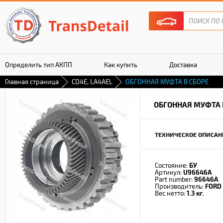
Определить тип АКПП
Как купить
Доставка
Главная страница
CD4E, LA4AEL
ОБГОННАЯ МУФТА В СБОРЕ
Гарантия
ОБГОННАЯ МУФТА 
ТЕХНИЧЕСКОЕ ОПИСАН
Состояние:
БУ
Артикул:
U96646A
Part number:
96646A
Производитель:
FORD
Вес нетто:
1.3 кг.