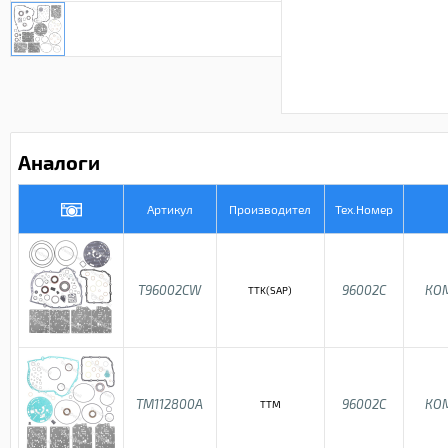
Аналоги
Артикул
Производител
Тех.Номер
T96002CW
96002C
КО
TTK(SAP)
TM112800A
96002C
КО
TTM