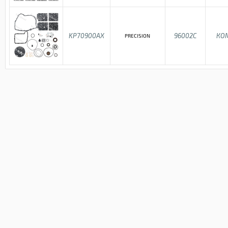
KP70900AX
96002C
КО
PRECISION