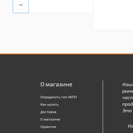
О магазине
Наш
рынк
час
Определить тип АКПП
про
Как купить
Это 
Доставка
О магазине
Н
Гарантия