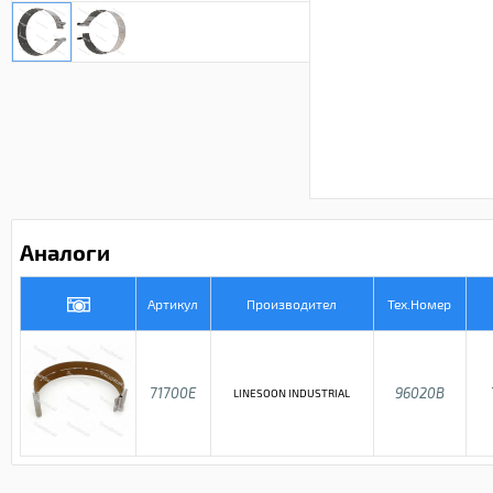
Аналоги
Артикул
Производител
Тех.Номер
71700E
96020B
LINESOON INDUSTRIAL