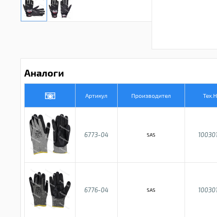
Аналоги
Артикул
Производител
Тех.
6773-04
10030
SAS
6776-04
10030
SAS