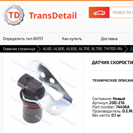
Определить тип АКПП
Как купить
Доставка
Главная страница
4L60, 4L60E, 4L65E, 4L70E, 6L70E, TH700-R4
Д
Гарантия
ДАТЧИК СКОРОСТ
ТЕХНИЧЕСКОЕ ОПИСАН
Состояние:
Новый
Артикул:
20D-216
Part number:
74436A
Производитель:
O.E.M
Вес нетто:
0.1 кг.