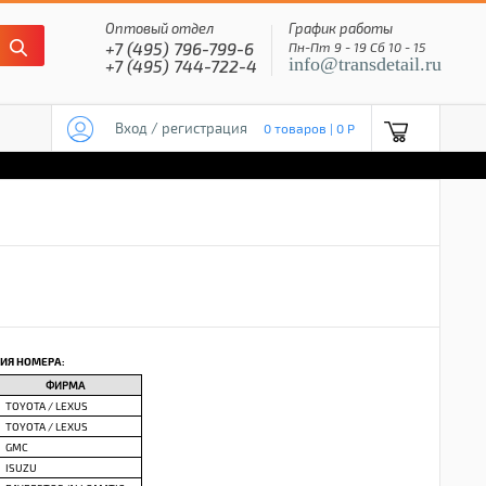
Оптовый отдел
График работы
+7 (495) 796-799-6
Пн-Пт 9 - 19 Сб 10 - 15
info@transdetail.ru
+7 (495) 744-722-4
Вход / регистрация
0 товаров | 0 P
ИЯ НОМЕРА:
ФИРМА
TOYOTA / LEXUS
TOYOTA / LEXUS
GMC
ISUZU