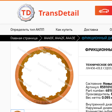
Определить тип АКПП
Как купить
Доставка
О
Главная страница
A440F, A442F, A443E
ФРИКЦИОННЫЙ ДИ
ФРИКЦИОННЫ
ТЕХНИЧЕСКОЕ ОП
AW450-43LE СЦЕП
Состояние:
Новы
Артикул:
R59101
Part number:
491
Производитель:
Вес нетто:
0.095 к
Внутренний диа
Наружный диам
Количество зубо