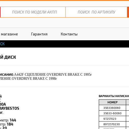
 магазине
Гарантия
Контакты
СК
Й ДИСК
ИСАНИЕ:
A442F СЦЕПЛЕНИЕ OVERDRIVE BRAKE C 1995г
ЛЕНИЕ OVERDRIVE BRAKE C 1998г
й
ВАРИАНТЫ НАПИСАН
C
НОМЕР
00A
RAYBESTOS
3563360060
г.
35633-60060
97257023
метр:
144
етр:
184
8972570230
в:
20