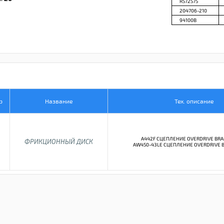
R572575
204706-210
94100B
р
Название
Тех. описание
A442F СЦЕПЛЕНИЕ OVERDRIVE BRAK
ФРИКЦИОННЫЙ ДИСК
AW450-43LE СЦЕПЛЕНИЕ OVERDRIVE B