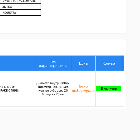
RAYBESTOS/ALLOMATIC
LINTEX
INDUSTRY
Тех.
Цена
Кол-во
характеристика
Диаметр внутр. 144мм.
Цена
E C 1995г
Диаметр нар. 184мм.
В наличии
RAKE C 1998г
Кол-во зубовьев 20
недоступна
Толщина 2,1мм.