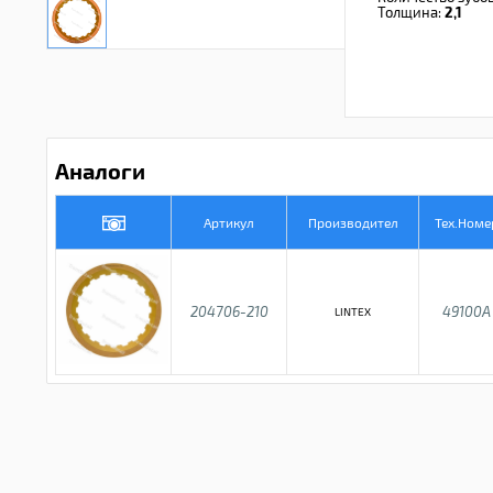
Толщина:
2,1
Аналоги
Артикул
Производител
Тех.Номе
204706-210
49100A
LINTEX