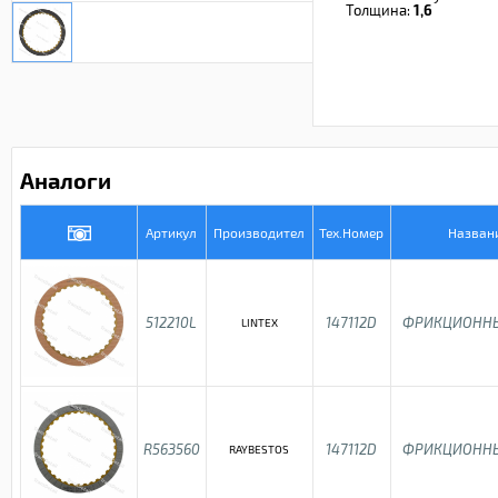
Толщина:
1,6
Аналоги
Артикул
Производител
Тех.Номер
Назван
512210L
147112D
ФРИКЦИОННЫ
LINTEX
R563560
147112D
ФРИКЦИОННЫ
RAYBESTOS