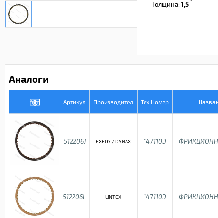
Толщина:
1,5
Аналоги
Артикул
Производител
Тех.Номер
Назва
512206J
147110D
ФРИКЦИОНН
EXEDY / DYNAX
512206L
147110D
ФРИКЦИОНН
LINTEX