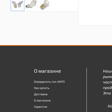
О магазине
Наш
рынк
час
Определить тип АКПП
про
Как купить
Это 
Доставка
О магазине
Н
Гарантия