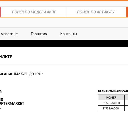
 магазине
Гарантия
Контакты
ИЛЬТР
ИСАНИЕ:
R4AX-EL ДО 1991г
й
ВАРИАНТЫ НАПИСАН
НОМЕР
10
AFTERMARKET
31728-AA000
.
31728AA000