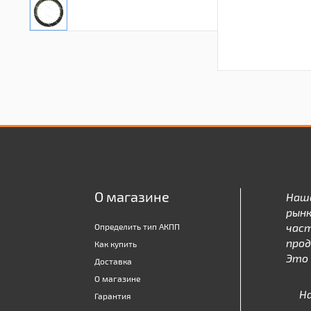
О магазине
Наш
рынк
час
Определить тип АКПП
про
Как купить
Это 
Доставка
О магазине
Н
Гарантия