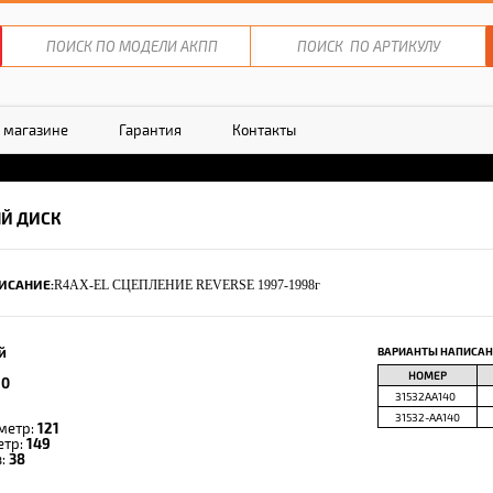
 магазине
Гарантия
Контакты
Й ДИСК
ИСАНИЕ:
R4AX-EL СЦЕПЛЕНИЕ REVERSE 1997-1998г
й
ВАРИАНТЫ НАПИСАН
НОМЕР
10
31532AA140
31532-AA140
метр:
121
етр:
149
в:
38