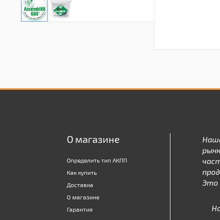
О магазине
Наш
рынк
час
Определить тип АКПП
про
Как купить
Это 
Доставка
О магазине
Н
Гарантия