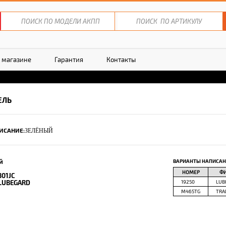
 магазине
Гарантия
Контакты
ЕЛЬ
ИСАНИЕ:
ЗЕЛЁНЫЙ
й
ВАРИАНТЫ НАПИСАН
НОМЕР
Ф
301JC
LUBEGARD
19250
LUB
M465TG
TRA