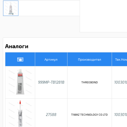
Аналоги
Артикул
Производител
Тех.Но
999MP-TB1281B
100301
THREEBOND
27588
100301
TIWAZ TECHNOLOGY CO.LTD