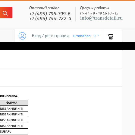
Оптовый отдел
График работы
+7 (495) 796-799-6
Пн-Пт 9 - 19 Сб 10 - 15
info@transdetail.ru
+7 (495) 744-722-4
Вход / регистрация
0 товаров | 0 P
ИЯ НОМЕРА:
ФИРМА
NISSAN/INFINITI
NISSAN/INFINITI
NISSAN/INFINITI
NISSAN/INFINITI
SUBARU