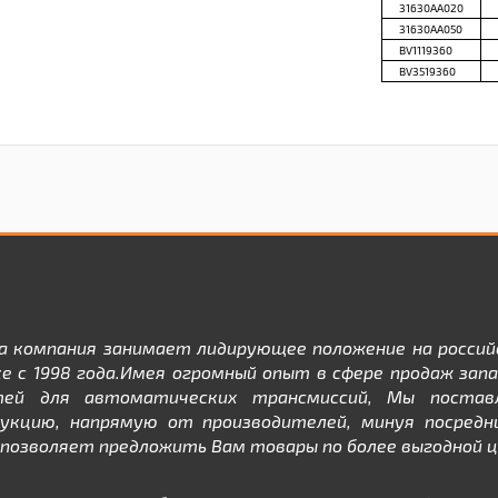
31630AA020
31630AA050
BV1119360
BV3519360
а компания занимает лидирующее положение на россий
е с 1998 года.Имея огромный опыт в сфере продаж зап
тей для автоматических трансмиссий, Мы постав
дукцию, напрямую от производителей, минуя посредни
позволяет предложить Вам товары по более выгодной ц