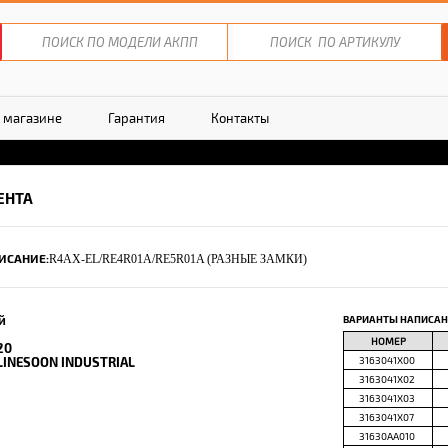
 магазине
Гарантия
Контакты
ЕНТА
ИСАНИЕ:
R4AX-EL/RE4R01A/RE5R01A (РАЗНЫЕ ЗАМКИ)
й
ВАРИАНТЫ НАПИСАН
НОМЕР
20
LINESOON INDUSTRIAL
3163041X00
3163041X02
3163041X03
3163041X07
31630AA010