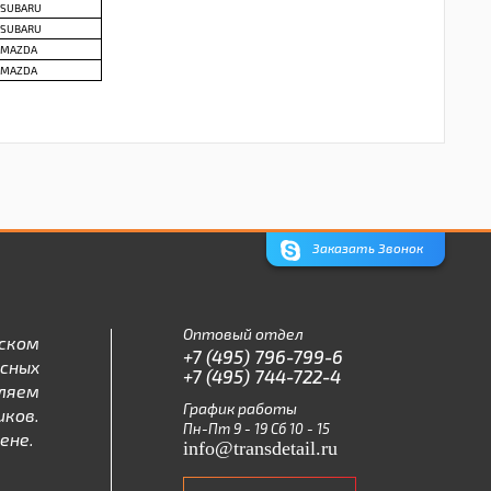
SUBARU
SUBARU
MAZDA
MAZDA
Заказать Звонок
Оптовый отдел
ском
+7 (495) 796-799-6
асных
+7 (495) 744-722-4
ляем
График работы
ков.
Пн-Пт 9 - 19 Сб 10 - 15
ене.
info@transdetail.ru